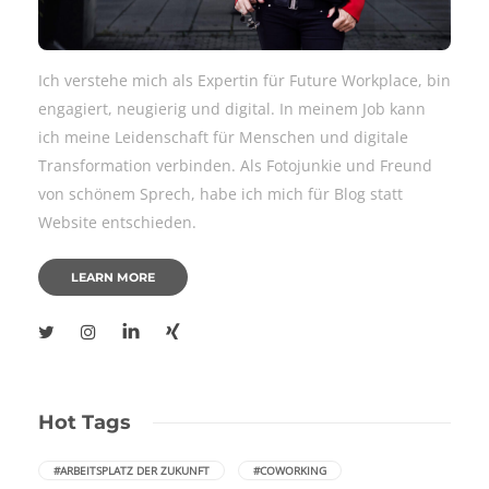
Ich verstehe mich als Expertin für Future Workplace, bin
engagiert, neugierig und digital. In meinem Job kann
ich meine Leidenschaft für Menschen und digitale
Transformation verbinden. Als Fotojunkie und Freund
von schönem Sprech, habe ich mich für Blog statt
Website entschieden.
LEARN MORE
Hot Tags
#ARBEITSPLATZ DER ZUKUNFT
#COWORKING