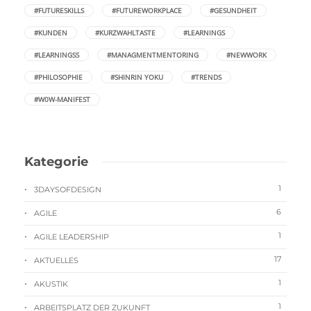
#FUTURESKILLS
#FUTUREWORKPLACE
#GESUNDHEIT
#KUNDEN
#KURZWAHLTASTE
#LEARNINGS
#LEARNINGSS
#MANAGMENTMENTORING
#NEWWORK
#PHILOSOPHIE
#SHINRIN YOKU
#TRENDS
#W0W-MANIFEST
Kategorie
1
3DAYSOFDESIGN
6
AGILE
1
AGILE LEADERSHIP
17
AKTUELLES
1
AKUSTIK
1
ARBEITSPLATZ DER ZUKUNFT