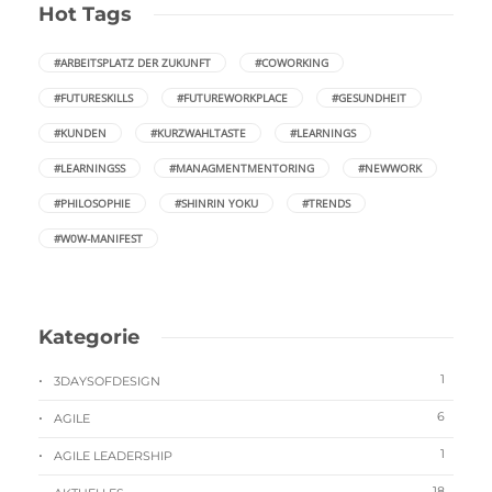
Hot Tags
#ARBEITSPLATZ DER ZUKUNFT
#COWORKING
#FUTURESKILLS
#FUTUREWORKPLACE
#GESUNDHEIT
#KUNDEN
#KURZWAHLTASTE
#LEARNINGS
#LEARNINGSS
#MANAGMENTMENTORING
#NEWWORK
#PHILOSOPHIE
#SHINRIN YOKU
#TRENDS
#W0W-MANIFEST
Kategorie
1
3DAYSOFDESIGN
6
AGILE
1
AGILE LEADERSHIP
18