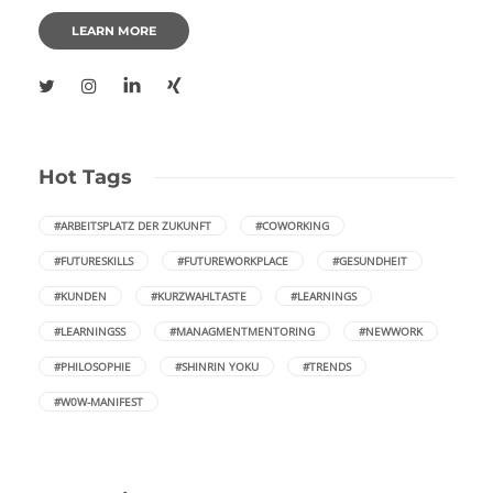
LEARN MORE
Hot Tags
#ARBEITSPLATZ DER ZUKUNFT
#COWORKING
#FUTURESKILLS
#FUTUREWORKPLACE
#GESUNDHEIT
#KUNDEN
#KURZWAHLTASTE
#LEARNINGS
#LEARNINGSS
#MANAGMENTMENTORING
#NEWWORK
#PHILOSOPHIE
#SHINRIN YOKU
#TRENDS
#W0W-MANIFEST