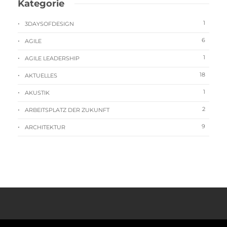
Kategorie
1
3DAYSOFDESIGN
6
AGILE
1
AGILE LEADERSHIP
18
AKTUELLES
1
AKUSTIK
2
ARBEITSPLATZ DER ZUKUNFT
9
ARCHITEKTUR