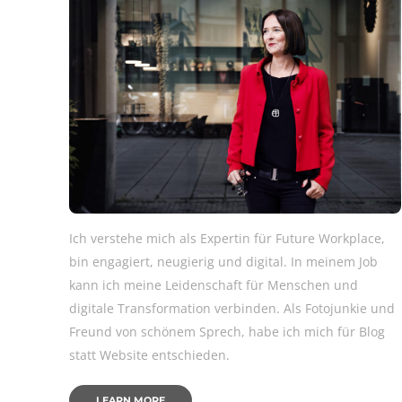
Ich verstehe mich als Expertin für Future Workplace,
bin engagiert, neugierig und digital. In meinem Job
kann ich meine Leidenschaft für Menschen und
digitale Transformation verbinden. Als Fotojunkie und
Freund von schönem Sprech, habe ich mich für Blog
statt Website entschieden.
LEARN MORE