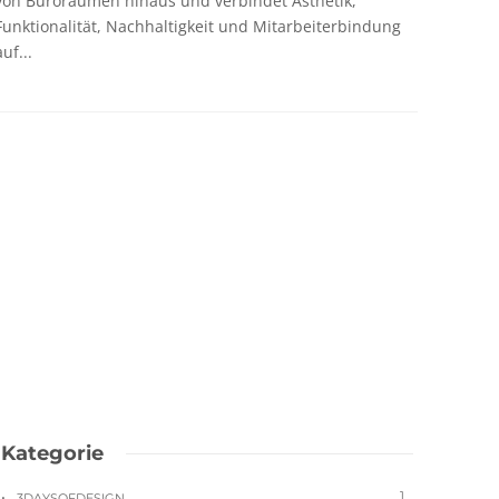
von Büroräumen hinaus und verbindet Ästhetik,
Funktionalität, Nachhaltigkeit und Mitarbeiterbindung
auf...
Kategorie
1
3DAYSOFDESIGN