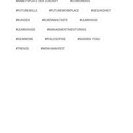
#ARBEITSPLATZ DER ZUKUNFT
#COWORKING
#FUTURESKILLS
#FUTUREWORKPLACE
#GESUNDHEIT
#KUNDEN
#KURZWAHLTASTE
#LEARNINGS
#LEARNINGSS
#MANAGMENTMENTORING
#NEWWORK
#PHILOSOPHIE
#SHINRIN YOKU
#TRENDS
#W0W-MANIFEST