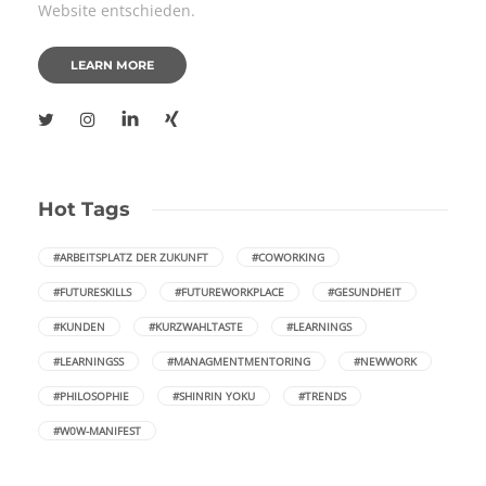
Website entschieden.
LEARN MORE
Hot Tags
#ARBEITSPLATZ DER ZUKUNFT
#COWORKING
#FUTURESKILLS
#FUTUREWORKPLACE
#GESUNDHEIT
#KUNDEN
#KURZWAHLTASTE
#LEARNINGS
#LEARNINGSS
#MANAGMENTMENTORING
#NEWWORK
#PHILOSOPHIE
#SHINRIN YOKU
#TRENDS
#W0W-MANIFEST