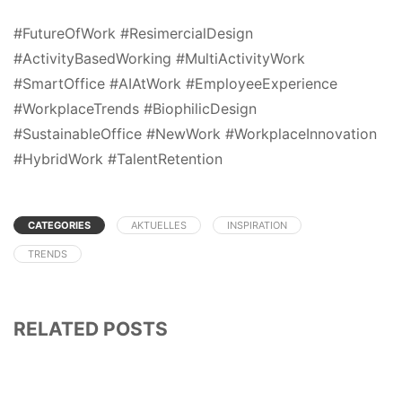
#FutureOfWork #ResimercialDesign
#ActivityBasedWorking #MultiActivityWork
#SmartOffice #AIAtWork #EmployeeExperience
#WorkplaceTrends #BiophilicDesign
#SustainableOffice #NewWork #WorkplaceInnovation
#HybridWork #TalentRetention
CATEGORIES
AKTUELLES
INSPIRATION
TRENDS
RELATED POSTS